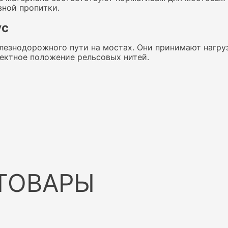
вной пропитки.
ус
езнодорожного пути на мостах. Они принимают нагрузк
ектное положение рельсовых нитей.
овиях, чем шпала на земляном полотне. На него влияют 
для мостового бруса нормируют размеры, породу и ка
тво защитной обработки.
рам
авливают обрезными. Поперечное сечение должно быть
а укладку и работу бруса в пути.
й:
ТОВАРЫ
 и 4200 мм. Конкретный размер подбирают под проект