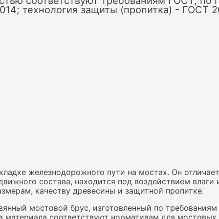
стью соответствуют требованиям ГОСТ, по 
014; технология защиты (пропитка) - ГОСТ 2
ладке железнодорожного пути на мостах. Он отличает
одвижного состава, находится под воздействием влаги
азмерам, качеству древесины и защитной пропитке.
янный мостовой брус, изготовленный по требованиям
а материала соответствуют нормативам для мостовых 