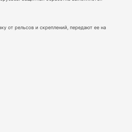
у от рельсов и скреплений, передают ее на
нагрузки от подвижного состава, влага,
чество древесины, допустимые пороки,
 прямоугольным, без произвольной формы и
, конструкцию мостового полотна и