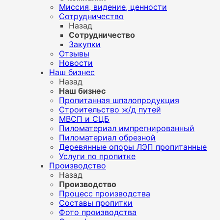
Миссия, видение, ценности
Сотрудничество
Назад
Сотрудничество
Закупки
Отзывы
Новости
Наш бизнес
Назад
Наш бизнес
Пропитанная шпалопродукция
Строительство ж/д путей
МВСП и СЦБ
Пиломатериал импрегнированный
Пиломатериал обрезной
Деревянные опоры ЛЭП пропитанные
Услуги по пропитке
Производство
Назад
Производство
Процесс производства
Составы пропитки
Фото производства